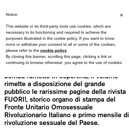
G OVER €40 FOR ITALY, OVER €80 FOR EUROPE, OVER €120 FOR 
?
×
Notice
This website or its third-party tools use cookies, which are
Carlo Antonelli, Francesco Urbano
necessary to its functioning and required to achieve the
Ragazzi, eds.
purposes illustrated in the cookie policy. If you want to know
FUORI!!!
more or withdraw your consent to all or some of the cookies,
please refer to the
cookie policy
.
28,00
€
By closing this banner, scrolling this page, clicking a link or
continuing to browse otherwise, you agree to the use of cookies.
Con una potente esclamazione e una
bomba fumetto in copertina, il volume
rimette a disposizione del grande
pubblico le rarissime pagine della rivista
FUORI!, storico organo di stampa del
Fronte Unitario Omosessuale
Rivoluzionario Italiano e primo mensile di
rivoluzione sessuale del Paese.