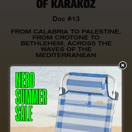
OF KARAKOZ
Doc #13
FROM CALABRIA TO PALESTINE,
FROM CROTONE TO
BETHLEHEM, ACROSS THE
WAVES OF THE
MEDITERRANEAN
Previous
Nex