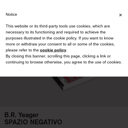
PPING OVER €40 FOR ITALY, OVER €80 FOR EUROPE, OVER €120 
?
×
Notice
This website or its third-party tools use cookies, which are
PUBLICATIONS
necessary to its functioning and required to achieve the
purposes illustrated in the cookie policy. If you want to know
more or withdraw your consent to all or some of the cookies,
please refer to the
cookie policy
.
By closing this banner, scrolling this page, clicking a link or
continuing to browse otherwise, you agree to the use of cookies.
B.R. Yeager
SPAZIO NEGATIVO