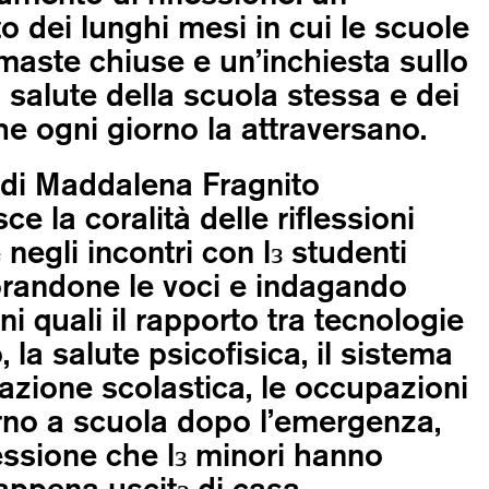
o dei lunghi mesi in cui le scuole
maste chiuse e un’inchiesta sullo
i salute della scuola stessa e dei
he ogni giorno la attraversano.
o di Maddalena Fragnito
sce la coralità delle riflessioni
negli incontri con lз studenti
randone le voci e indagando
ni quali il rapporto tra tecnologie
, la salute psicofisica, il sistema
tazione scolastica, le occupazioni
torno a scuola dopo l’emergenza,
essione che lз minori hanno
appena uscitз di casa.