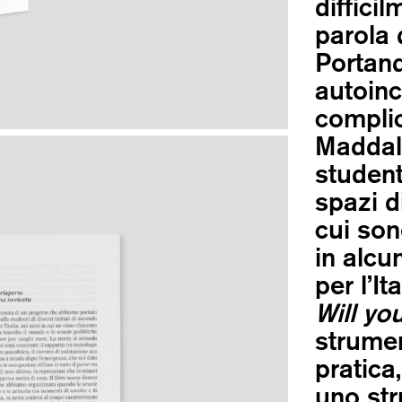
diffici
parola 
Portand
autoinc
complic
Maddale
student
spazi d
cui son
in alcu
per l’I
Will yo
strume
pratica
uno str