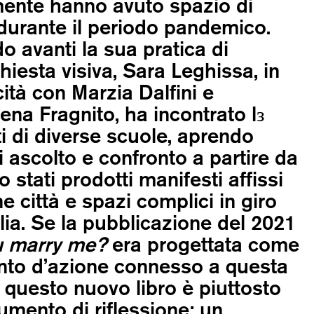
lmente hanno avuto spazio di
durante il periodo pandemico.
o avanti la sua pratica di
hiesta visiva, Sara Leghissa, in
ità con Marzia Dalfini e
na Fragnito, ha incontrato lз
i di diverse scuole, aprendo
i ascolto e confronto a partire da
o stati prodotti manifesti affissi
ne città e spazi complici in giro
talia. Se la pubblicazione del 2021
u marry me?
era progettata come
nto d’azione connesso a questa
, questo nuovo libro è piuttosto
umento di riflessione: un