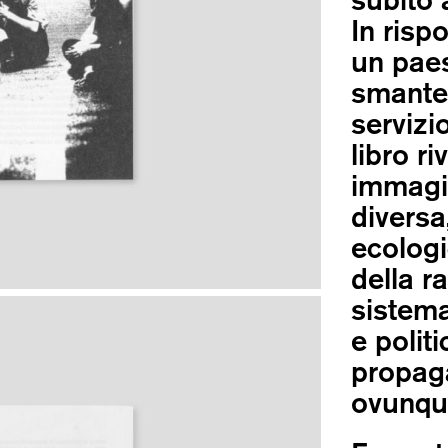
In rispo
un paes
smantel
servizi
libro ri
immagin
diversa
ecologi
della r
sistema
e polit
propag
ovunqu