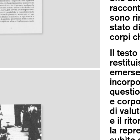
raccont
sono ri
stato d
corpi c
Il test
restitui
emerse 
incorpo
questio
e corpo
di valu
e il ri
la repr
subìto 