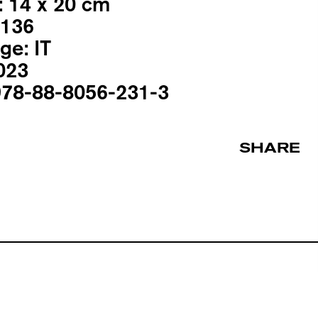
:
14 x 20 cm
136
ge:
IT
023
78-88-8056-231-3
SHARE