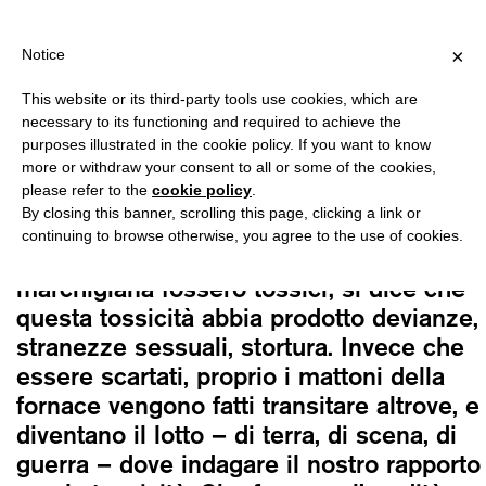
PING OVER €40 FOR ITALY, OVER €80 FOR EUROPE, OVER €120 
?
×
Notice
This website or its third-party tools use cookies, which are
Grandi Magazzini Criminali
necessary to its functioning and required to achieve the
OGNI CREATURA È UN POPOLO
purposes illustrated in the cookie policy. If you want to know
18,00
€
more or withdraw your consent to all or some of the cookies,
please refer to the
cookie policy
.
By closing this banner, scrolling this page, clicking a link or
All’origine è il difetto: si dice che i fumi
continuing to browse otherwise, you agree to the use of cookies.
di una fornace di mattoni nella campagna
marchigiana fossero tossici; si dice che
questa tossicità abbia prodotto devianze,
stranezze sessuali, stortura. Invece che
essere scartati, proprio i mattoni della
fornace vengono fatti transitare altrove, e
diventano il lotto – di terra, di scena, di
guerra – dove indagare il nostro rapporto