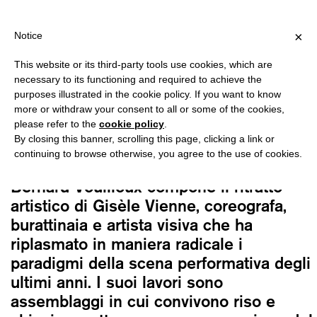
PING OVER €40 FOR ITALY, OVER €80 FOR EUROPE, OVER €120 
?
×
Notice
This website or its third-party tools use cookies, which are
Bernard Vouilloux
necessary to its functioning and required to achieve the
PALCOSCENICI FANTASMA. GISÈLE
purposes illustrated in the cookie policy. If you want to know
VIENNE
more or withdraw your consent to all or some of the cookies,
please refer to the
cookie policy
.
14,00
€
By closing this banner, scrolling this page, clicking a link or
continuing to browse otherwise, you agree to the use of cookies.
Ripercorrendo l’arco delle sue opere,
Bernard Vouilloux compone il ritratto
artistico di Gisèle Vienne, coreografa,
burattinaia e artista visiva che ha
riplasmato in maniera radicale i
paradigmi della scena performativa degli
ultimi anni. I suoi lavori sono
assemblaggi in cui convivono riso e