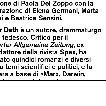
one di Paola Del Zoppo con la
razione di Elena Germani, Marta
i e Beatrice Sensini.
r Dath
è un autore, drammaturgo
 tedesco. Critico per il
rter Allgemeine Zeitung
, ex
attore della rivista Spex, ha
ato quindici romanzi e diversi
 temi scientifici e politici, e la
ra a base di «Marx, Darwin,
, heavy metal, zombie e
a» è stata descritta dal
anale
Der Spiegel
come «un mix
io». Già collaboratore del duo di