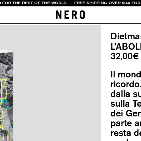
0 FOR THE REST OF THE WORLD
-
FREE SHIPPING OVER €40 FOR 
Dietma
L’ABOL
32,00
€
Il mon
ricordo
dalla 
sulla T
dei Gen
parte a
resta de