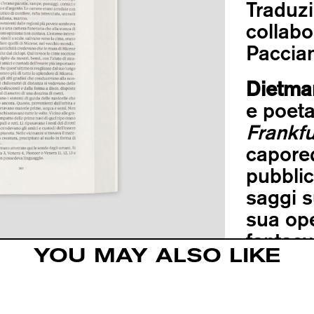
Traduzi
collabo
Paccian
Dietma
e poeta
Frankfu
capored
pubblic
saggi su
sua ope
fantasy
YOU MAY ALSO LIKE
genetic
settim
selvagg