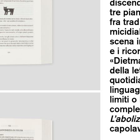
discend
tre pia
fra tra
micidia
scena in
e i rico
«Dietma
della l
quotid
linguag
limiti 
complet
L’aboli
capolav