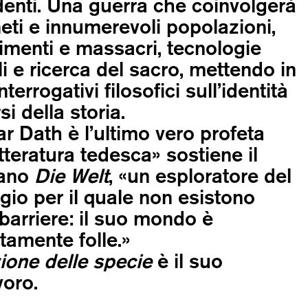
enti. Una guerra che coinvolgerà
neti e innumerevoli popolazioni,
dimenti e massacri, tecnologie
li e ricerca del sacro, mettendo in
terrogativi filosofici sull’identità
rsi della storia.
r Dath è l’ultimo vero profeta
etteratura tedesca» sostiene il
iano
Die Welt
, «un esploratore del
gio per il quale non esistono
o barriere: il suo mondo è
amente folle.»
zione delle specie
è il suo
oro.