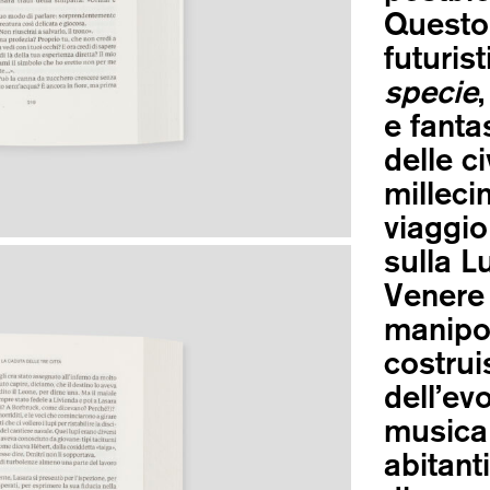
Questo 
futuris
specie
e fanta
delle c
milleci
viaggio
sulla L
Venere 
manipo
costrui
dell’ev
musica 
abitanti