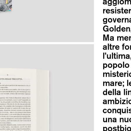
agglome
resiste
governa
Golden,
Ma ment
altre f
l’ultim
popolo 
misteri
mare; l
della l
ambizio
conquis
una nuo
postbio