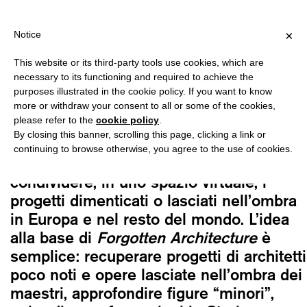
PING OVER €40 FOR ITALY, OVER €80 FOR EUROPE, OVER €120 F
?
×
Notice
This website or its third-party tools use cookies, which are
Bianca Felicori
necessary to its functioning and required to achieve the
FORGOTTEN ARCHITECTURE
purposes illustrated in the cookie policy. If you want to know
40,00
€
more or withdraw your consent to all or some of the cookies,
please refer to the
cookie policy
.
By closing this banner, scrolling this page, clicking a link or
Forgotten Architecture
nasce come
continuing to browse otherwise, you agree to the use of cookies.
gruppo Facebook il 28 maggio 2019 per
condividere, in uno spazio virtuale, i
progetti dimenticati o lasciati nell’ombra
in Europa e nel resto del mondo. L’idea
alla base di
Forgotten Architecture
è
semplice: recuperare progetti di architetti
poco noti e opere lasciate nell’ombra dei
maestri, approfondire figure “minori”,