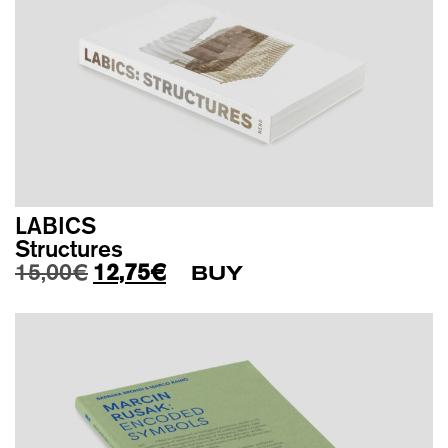
LABICS
Structures
Original price was: 15,00€.
Current price is: 12,75€.
15,00
€
12,75
€
BUY