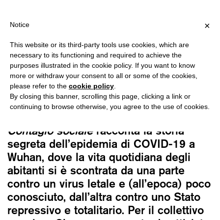
IPPING OVER €40 FOR ITALY, OVER €80 FOR EUROPE, OVER €12
?
×
Notice
This website or its third-party tools use cookies, which are
闯 Chuang
necessary to its functioning and required to achieve the
CONTAGIO SOCIALE
purposes illustrated in the cookie policy. If you want to know
22,00
€
more or withdraw your consent to all or some of the cookies,
please refer to the
cookie policy
.
By closing this banner, scrolling this page, clicking a link or
Salutato come uno dei testi più
continuing to browse otherwise, you agree to the use of cookies.
illuminanti sulla Cina contemporanea,
Contagio sociale
racconta la storia
segreta dell’epidemia di COVID-19 a
Wuhan, dove la vita quotidiana degli
abitanti si è scontrata da una parte
contro un virus letale e (all’epoca) poco
conosciuto, dall’altra contro uno Stato
repressivo e totalitario. Per il collettivo